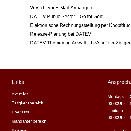
Vorsicht vor E-Mail-Anhängen
DATEV Public Sector – Go for Gold!
Elektronische Rechnungsstellung per Knopfdruck
Release-Planung bei DATEV
DATEV Thementag Anwalt – beA auf der Zielge
Links
Ansprechz
Aktuelles
Montags – D
Tätigkeitsbereich
08:00Uhr – 
Freitags:
Über Uns
08:00Uhr – 
Mandantenbereich
Karriere