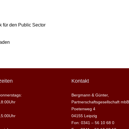
 für den Public Sector
raden
eiten
Kontakt
onnerstags:
Bergmann & Günter,
18:00Uhr
Partnerschaftsgesellschaft mbB
Poetenweg 4
15:00Uhr
04155 Leipzig
Fon: 0341 – 56 10 68 0