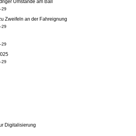
idriger Umstände am Ball
7-29
 zu Zweifeln an der Fahreignung
7-29
7-29
2025
7-29
ur Digitalisierung