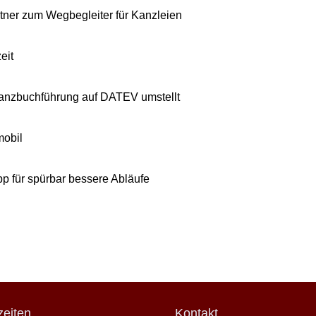
ner zum Wegbegleiter für Kanzleien
eit
anzbuchführung auf DA‍TEV umstellt
 mobil
p für spürbar bessere Abläufe
eiten
Kontakt