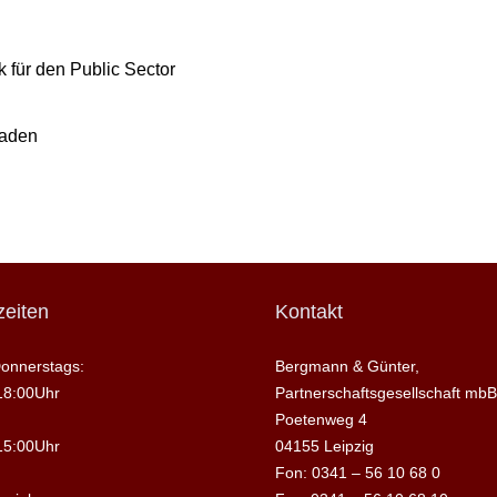
 für den Public Sector
raden
eiten
Kontakt
onnerstags:
Bergmann & Günter,
18:00Uhr
Partnerschaftsgesellschaft mbB
Poetenweg 4
15:00Uhr
04155 Leipzig
Fon: 0341 – 56 10 68 0