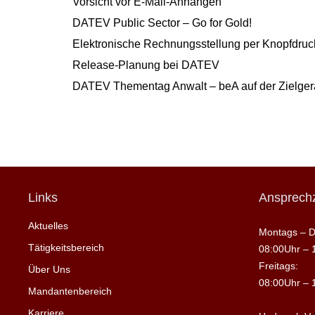
Vorsicht vor E-Mail-Anhängen
DATEV Public Sector – Go for Gold!
Elektronische Rechnungsstellung per Knopfdruck
Release-Planung bei DATEV
DATEV Thementag Anwalt – beA auf der Zielge
Links
Ansprechz
Aktuelles
Montags – D
Tätigkeitsbereich
08:00Uhr – 
Freitags:
Über Uns
08:00Uhr – 
Mandantenbereich
Karriere