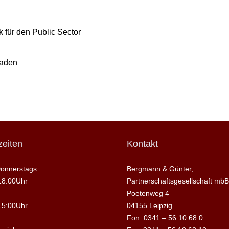
 für den Public Sector
raden
eiten
Kontakt
onnerstags:
Bergmann & Günter,
18:00Uhr
Partnerschaftsgesellschaft mbB
Poetenweg 4
15:00Uhr
04155 Leipzig
Fon: 0341 – 56 10 68 0