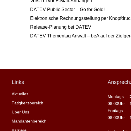
Vorsicht vor E-Mail-Anhängen
DATEV Public Sector – Go for Gold!
Elektronische Rechnungsstellung per Knopfdruck
Release-Planung bei DATEV
DATEV Thementag Anwalt – beA auf der Zielge
Links
Ansprechz
Aktuelles
Montags – D
Tätigkeitsbereich
08:00Uhr – 
Freitags:
Über Uns
08:00Uhr – 
Mandantenbereich
Karriere