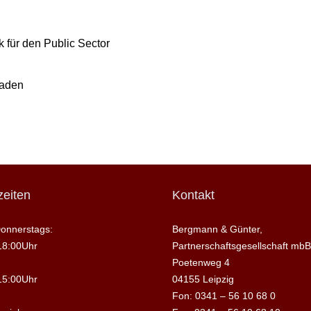
 für den Public Sector
raden
eiten
Kontakt
onnerstags:
Bergmann & Günter,
18:00Uhr
Partnerschaftsgesellschaft mbB
Poetenweg 4
15:00Uhr
04155 Leipzig
Fon: 0341 – 56 10 68 0