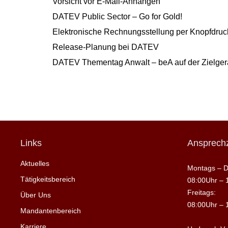
Vorsicht vor E-Mail-Anhängen
DATEV Public Sector – Go for Gold!
Elektronische Rechnungsstellung per Knopfdruck
Release-Planung bei DATEV
DATEV Thementag Anwalt – beA auf der Zielge
Links
Ansprechz
Aktuelles
Montags – D
Tätigkeitsbereich
08:00Uhr – 
Freitags:
Über Uns
08:00Uhr – 
Mandantenbereich
Karriere