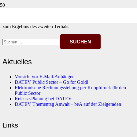
Der „DATEV-Branchenbarometer für Steuerberater“ ist im dritten
Tertial nach einem hohen Wert des zweiten Tertials leicht abgekühlt.
Von 124,7 sank der Gesamtwert auf 123,9 und somit um 0,8 Punkte
zum Ergebnis des zweiten Tertials.
Suchen
nach:
Aktuelles
Vorsicht vor E-Mail-Anhängen
DATEV Public Sector – Go for Gold!
Elektronische Rechnungsstellung per Knopfdruck für den
Public Sector
Release-Planung bei DATEV
DATEV Thementag Anwalt – beA auf der Zielgeraden
Links