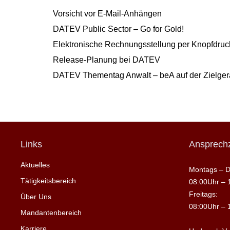
Vorsicht vor E-Mail-Anhängen
DATEV Public Sector – Go for Gold!
Elektronische Rechnungsstellung per Knopfdruck
Release-Planung bei DATEV
DATEV Thementag Anwalt – beA auf der Zielge
Links
Ansprechz
Aktuelles
Montags – D
Tätigkeitsbereich
08:00Uhr – 
Freitags:
Über Uns
08:00Uhr – 
Mandantenbereich
Karriere