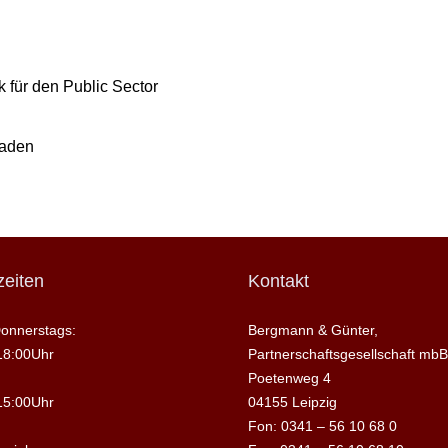
 für den Public Sector
raden
eiten
Kontakt
onnerstags:
Bergmann & Günter,
18:00Uhr
Partnerschaftsgesellschaft mbB
Poetenweg 4
15:00Uhr
04155 Leipzig
Fon: 0341 – 56 10 68 0