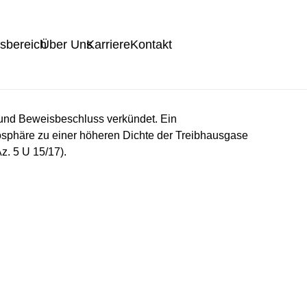
tsbereich
Über Uns
Karriere
Kontakt
 und Beweisbeschluss verkündet. Ein
osphäre zu einer höheren Dichte der Treibhausgase
z. 5 U 15/17).