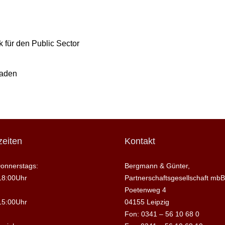
 für den Public Sector
raden
eiten
Kontakt
onnerstags:
Bergmann & Günter,
18:00Uhr
Partnerschaftsgesellschaft mbB
Poetenweg 4
15:00Uhr
04155 Leipzig
Fon: 0341 – 56 10 68 0