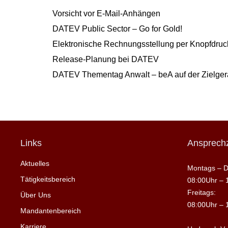
Vorsicht vor E-Mail-Anhängen
DATEV Public Sector – Go for Gold!
Elektronische Rechnungsstellung per Knopfdruck
Release-Planung bei DATEV
DATEV Thementag Anwalt – beA auf der Zielge
Links
Ansprechz
Aktuelles
Montags – D
Tätigkeitsbereich
08:00Uhr – 
Freitags:
Über Uns
08:00Uhr – 
Mandantenbereich
Karriere