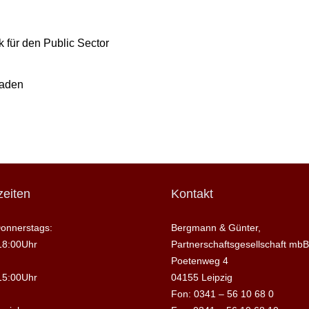
 für den Public Sector
raden
eiten
Kontakt
onnerstags:
Bergmann & Günter,
18:00Uhr
Partnerschaftsgesellschaft mbB
Poetenweg 4
15:00Uhr
04155 Leipzig
Fon: 0341 – 56 10 68 0