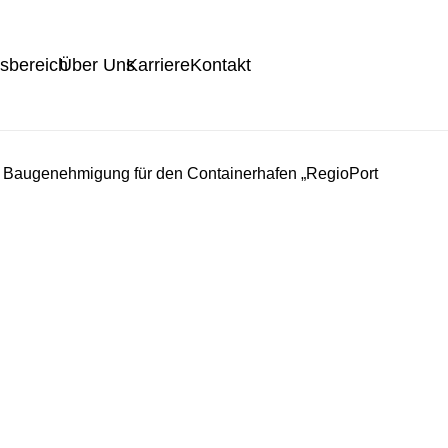
tsbereich
Über Uns
Karriere
Kontakt
r Baugenehmigung für den Containerhafen „RegioPort