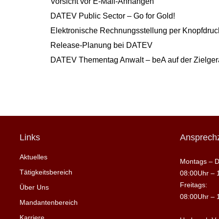
Vorsicht vor E-Mail-Anhängen
DATEV Public Sector – Go for Gold!
Elektronische Rechnungsstellung per Knopfdruck
Release-Planung bei DATEV
DATEV Thementag Anwalt – beA auf der Zielge
Links
Ansprechz
Aktuelles
Montags – D
Tätigkeitsbereich
08:00Uhr – 
Freitags:
Über Uns
08:00Uhr – 
Mandantenbereich
Karriere