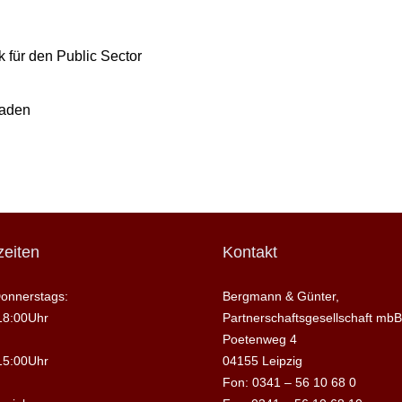
 für den Public Sector
raden
eiten
Kontakt
onnerstags:
Bergmann & Günter,
18:00Uhr
Partnerschaftsgesellschaft mbB
Poetenweg 4
15:00Uhr
04155 Leipzig
Fon: 0341 – 56 10 68 0