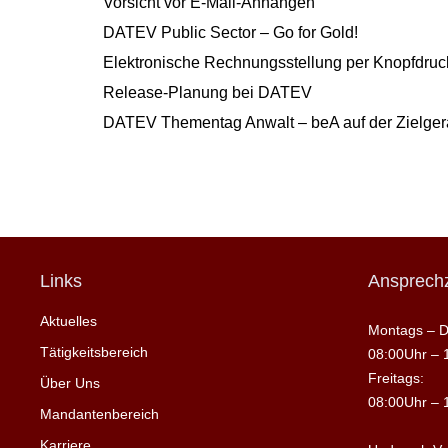
Vorsicht vor E-Mail-Anhängen
DATEV Public Sector – Go for Gold!
Elektronische Rechnungsstellung per Knopfdruck
Release-Planung bei DATEV
DATEV Thementag Anwalt – beA auf der Zielge
Links
Ansprechz
Aktuelles
Montags – D
Tätigkeitsbereich
08:00Uhr – 
Freitags:
Über Uns
08:00Uhr – 
Mandantenbereich
Karriere