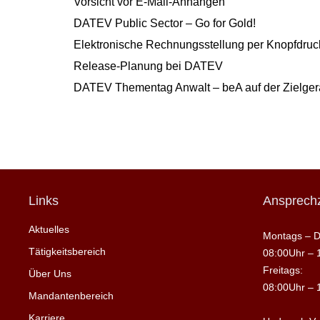
Vorsicht vor E-Mail-Anhängen
DATEV Public Sector – Go for Gold!
Elektronische Rechnungsstellung per Knopfdruck
Release-Planung bei DATEV
DATEV Thementag Anwalt – beA auf der Zielge
Links
Ansprechz
Aktuelles
Montags – D
Tätigkeitsbereich
08:00Uhr – 
Freitags:
Über Uns
08:00Uhr – 
Mandantenbereich
Karriere