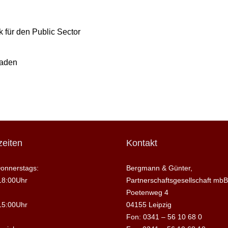
 für den Public Sector
raden
eiten
Kontakt
onnerstags:
Bergmann & Günter,
18:00Uhr
Partnerschaftsgesellschaft mbB
Poetenweg 4
15:00Uhr
04155 Leipzig
Fon: 0341 – 56 10 68 0