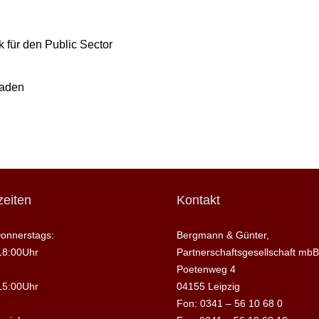
 für den Public Sector
raden
eiten
Kontakt
onnerstags:
Bergmann & Günter,
18:00Uhr
Partnerschaftsgesellschaft mbB
Poetenweg 4
15:00Uhr
04155 Leipzig
Fon: 0341 – 56 10 68 0