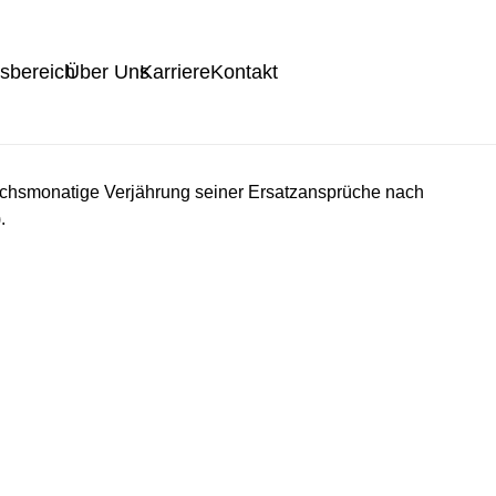
tsbereich
Über Uns
Karriere
Kontakt
sechsmonatige Verjährung seiner Ersatzansprüche nach
.