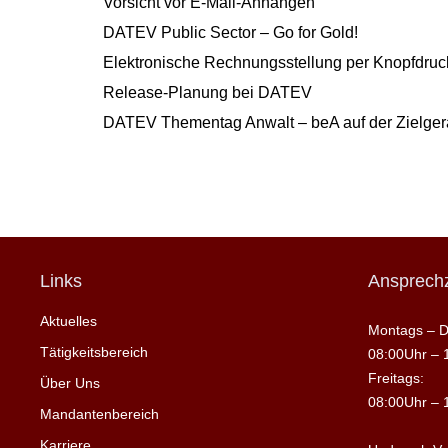
Vorsicht vor E-Mail-Anhängen
DATEV Public Sector – Go for Gold!
Elektronische Rechnungsstellung per Knopfdruck
Release-Planung bei DATEV
DATEV Thementag Anwalt – beA auf der Zielge
Links
Ansprechz
Aktuelles
Montags – D
Tätigkeitsbereich
08:00Uhr – 
Freitags:
Über Uns
08:00Uhr – 
Mandantenbereich
Karriere