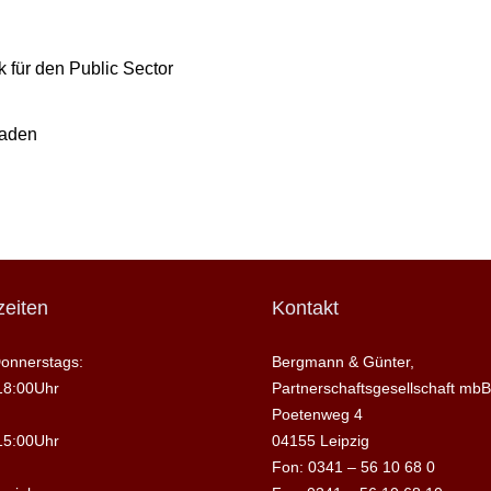
 für den Public Sector
raden
eiten
Kontakt
onnerstags:
Bergmann & Günter,
18:00Uhr
Partnerschaftsgesellschaft mbB
Poetenweg 4
15:00Uhr
04155 Leipzig
Fon: 0341 – 56 10 68 0