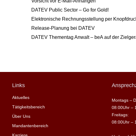
Vorsicht vor E-Mail-Anhängen
DATEV Public Sector – Go for Gold!
Elektronische Rechnungsstellung per Knopfdruck
Release-Planung bei DATEV
DATEV Thementag Anwalt – beA auf der Zielge
Links
Ansprechz
Aktuelles
Montags – D
Tätigkeitsbereich
08:00Uhr – 
Freitags:
Über Uns
08:00Uhr – 
Mandantenbereich
Karriere