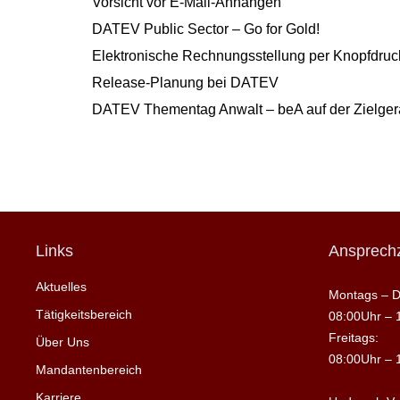
Vorsicht vor E-Mail-Anhängen
DATEV Public Sector – Go for Gold!
Elektronische Rechnungsstellung per Knopfdruck
Release-Planung bei DATEV
DATEV Thementag Anwalt – beA auf der Zielge
Links
Ansprechz
Aktuelles
Montags – D
Tätigkeitsbereich
08:00Uhr – 
Freitags:
Über Uns
08:00Uhr – 
Mandantenbereich
Karriere