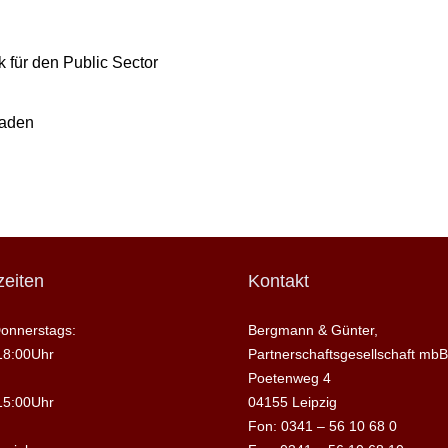
 für den Public Sector
raden
eiten
Kontakt
onnerstags:
Bergmann & Günter,
18:00Uhr
Partnerschaftsgesellschaft mbB
Poetenweg 4
15:00Uhr
04155 Leipzig
Fon: 0341 – 56 10 68 0