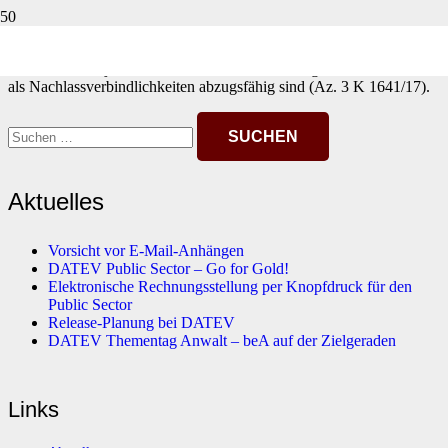
Das FG Münster entschied, dass gegenüber dem Erblasser
festgesetzte Einkommensteuervorauszahlungen auch für ein
Kalendervierteljahr, das erst nach dessen Tod beginnt, vom Erben
als Nachlassverbindlichkeiten abzugsfähig sind (Az. 3 K 1641/17).
Suchen
nach:
Aktuelles
Vorsicht vor E-Mail-Anhängen
DATEV Public Sector – Go for Gold!
Elektronische Rechnungsstellung per Knopfdruck für den
Public Sector
Release-Planung bei DATEV
DATEV Thementag Anwalt – beA auf der Zielgeraden
Links