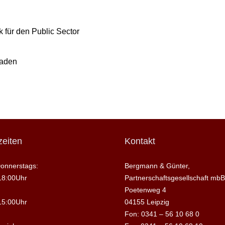
 für den Public Sector
raden
eiten
Kontakt
onnerstags:
Bergmann & Günter,
18:00Uhr
Partnerschaftsgesellschaft mbB
Poetenweg 4
15:00Uhr
04155 Leipzig
Fon: 0341 – 56 10 68 0