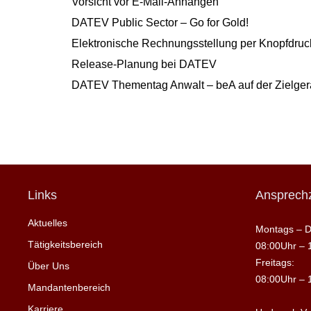
Vorsicht vor E-Mail-Anhängen
DATEV Public Sector – Go for Gold!
Elektronische Rechnungsstellung per Knopfdruck
Release-Planung bei DATEV
DATEV Thementag Anwalt – beA auf der Zielge
Links
Ansprechz
Aktuelles
Montags – D
Tätigkeitsbereich
08:00Uhr – 
Freitags:
Über Uns
08:00Uhr – 
Mandantenbereich
Karriere