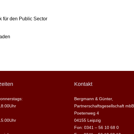
 für den Public Sector
raden
eiten
Kontakt
onnerstags:
Bergmann & Günter,
18:00Uhr
Partnerschaftsgesellschaft mbB
Poetenweg 4
15:00Uhr
04155 Leipzig
Fon: 0341 – 56 10 68 0