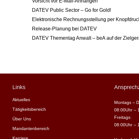
Vorsicht vor E-Mail-Anhängen
DATEV Public Sector – Go for Gold!
Elektronische Rechnungsstellung per Knopfdruck
Release-Planung bei DATEV
DATEV Thementag Anwalt – beA auf der Zielge
Links
Ansprechz
Aktuelles
Montags – D
Tätigkeitsbereich
08:00Uhr – 
Freitags:
Über Uns
08:00Uhr – 
Mandantenbereich
Karriere