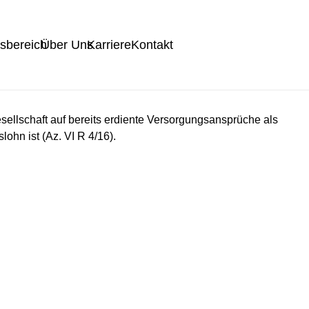
tsbereich
Über Uns
Karriere
Kontakt
sellschaft auf bereits erdiente Versorgungsansprüche als
ohn ist (Az. VI R 4/16).