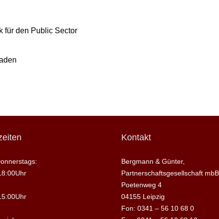
 für den Public Sector
raden
eiten
Kontakt
onnerstags:
Bergmann & Günter,
18:00Uhr
Partnerschaftsgesellschaft mbB
Poetenweg 4
15:00Uhr
04155 Leipzig
Fon: 0341 – 56 10 68 0