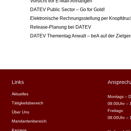
Vorsicht vor E-Mail-Anhängen
DATEV Public Sector – Go for Gold!
Elektronische Rechnungsstellung per Knopfdruck
Release-Planung bei DATEV
DATEV Thementag Anwalt – beA auf der Zielge
Links
Ansprechz
Aktuelles
Montags – D
Tätigkeitsbereich
08:00Uhr – 
Freitags:
Über Uns
08:00Uhr – 
Mandantenbereich
Karriere