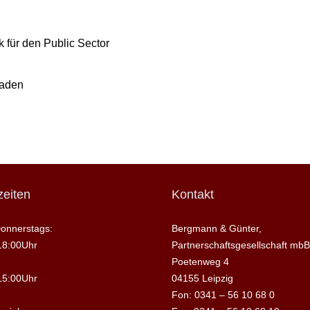
 für den Public Sector
raden
eiten
Kontakt
onnerstags:
Bergmann & Günter,
18:00Uhr
Partnerschaftsgesellschaft mbB
Poetenweg 4
15:00Uhr
04155 Leipzig
Fon: 0341 – 56 10 68 0