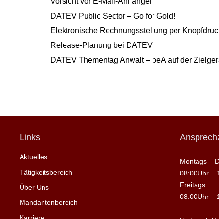
Vorsicht vor E-Mail-Anhängen
DATEV Public Sector – Go for Gold!
Elektronische Rechnungsstellung per Knopfdruck
Release-Planung bei DATEV
DATEV Thementag Anwalt – beA auf der Zielge
Links
Ansprechz
Aktuelles
Montags – D
Tätigkeitsbereich
08:00Uhr – 
Freitags:
Über Uns
08:00Uhr – 
Mandantenbereich
Karriere