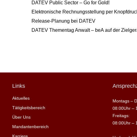
DATEV Public Sector – Go for Gold!
Elektronische Rechnungsstellung per Knopfdruck
Release-Planung bei DATEV
DATEV Thementag Anwalt – beA auf der Zielge
Links
Ansprechz
Aktuelles
Montags – D
Tätigkeitsbereich
08:00Uhr – 
Freitags:
Über Uns
08:00Uhr – 
Mandantenbereich
Karriere