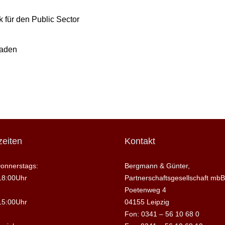
 für den Public Sector
raden
eiten
Kontakt
onnerstags:
Bergmann & Günter,
18:00Uhr
Partnerschaftsgesellschaft mbB
Poetenweg 4
15:00Uhr
04155 Leipzig
Fon: 0341 – 56 10 68 0