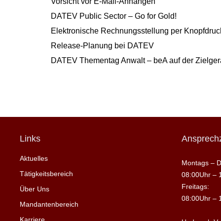
Vorsicht vor E-Mail-Anhängen
DATEV Public Sector – Go for Gold!
Elektronische Rechnungsstellung per Knopfdruck
Release-Planung bei DATEV
DATEV Thementag Anwalt – beA auf der Zielge
Links
Ansprechz
Aktuelles
Montags – D
Tätigkeitsbereich
08:00Uhr – 
Freitags:
Über Uns
08:00Uhr – 
Mandantenbereich
Karriere