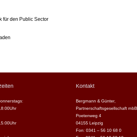
 für den Public Sector
raden
eiten
Kontakt
onnerstags:
Bergmann & Günter,
18:00Uhr
Partnerschaftsgesellschaft mbB
Poetenweg 4
15:00Uhr
04155 Leipzig
Fon: 0341 – 56 10 68 0