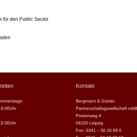
 für den Public Sector
raden
eiten
Kontakt
onnerstags:
Bergmann & Günter,
18:00Uhr
Partnerschaftsgesellschaft mbB
Poetenweg 4
15:00Uhr
04155 Leipzig
Fon: 0341 – 56 10 68 0