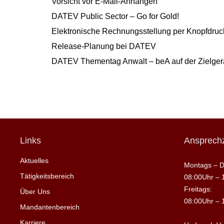
Vorsicht vor E-Mail-Anhängen
DATEV Public Sector – Go for Gold!
Elektronische Rechnungsstellung per Knopfdruck
Release-Planung bei DATEV
DATEV Thementag Anwalt – beA auf der Zielge
Links
Ansprechz
Aktuelles
Montags – D
Tätigkeitsbereich
08:00Uhr – 
Freitags:
Über Uns
08:00Uhr – 
Mandantenbereich
Karriere