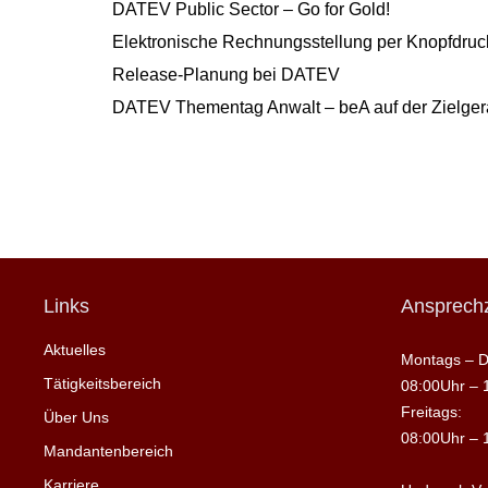
DATEV Public Sector – Go for Gold!
Elektronische Rechnungsstellung per Knopfdruck
Release-Planung bei DATEV
DATEV Thementag Anwalt – beA auf der Zielge
Links
Ansprechz
Aktuelles
Montags – D
Tätigkeitsbereich
08:00Uhr – 
Freitags:
Über Uns
08:00Uhr – 
Mandantenbereich
Karriere