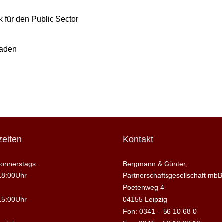
 für den Public Sector
raden
eiten
Kontakt
onnerstags:
Bergmann & Günter,
18:00Uhr
Partnerschaftsgesellschaft mbB
Poetenweg 4
15:00Uhr
04155 Leipzig
Fon: 0341 – 56 10 68 0