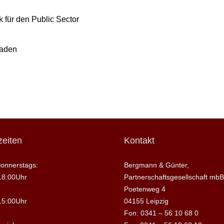
 für den Public Sector
raden
eiten
Kontakt
onnerstags:
Bergmann & Günter,
18:00Uhr
Partnerschaftsgesellschaft mbB
Poetenweg 4
15:00Uhr
04155 Leipzig
Fon: 0341 – 56 10 68 0