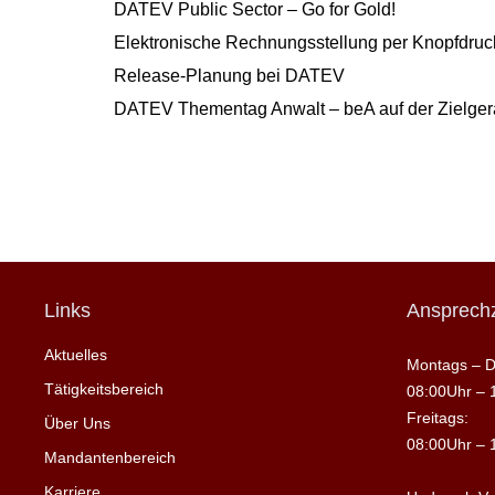
DATEV Public Sector – Go for Gold!
Elektronische Rechnungsstellung per Knopfdruck
Release-Planung bei DATEV
DATEV Thementag Anwalt – beA auf der Zielge
Links
Ansprechz
Aktuelles
Montags – D
Tätigkeitsbereich
08:00Uhr – 
Freitags:
Über Uns
08:00Uhr – 
Mandantenbereich
Karriere